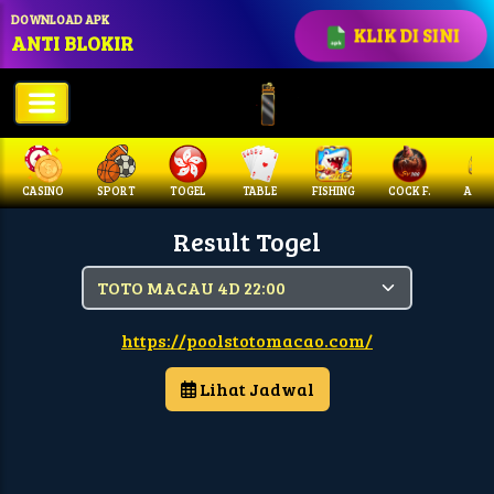
DOWNLOAD APK
KLIK DI SINI
ANTI BLOKIR
CASINO
SPORT
TOGEL
TABLE
FISHING
COCK F.
ARCA
Result Togel
https://poolstotomacao.com/
Lihat Jadwal