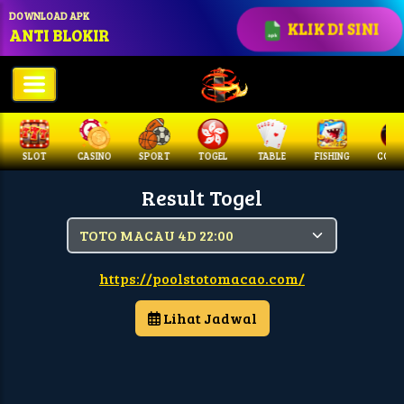
DOWNLOAD APK
KLIK DI SINI
ANTI BLOKIR
SLOT
CASINO
SPORT
TOGEL
TABLE
FISHING
COCK 
Result Togel
https://poolstotomacao.com/
Lihat Jadwal