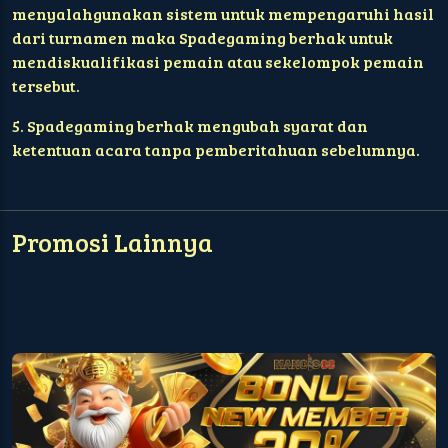
menyalahgunakan sistem untuk mempengaruhi hasil
dari turnamen maka Spadegaming berhak untuk
mendiskualifikasi pemain atau sekelompok pemain
tersebut.
5. Spadegaming berhak mengubah syarat dan
ketentuan acara tanpa pemberitahuan sebelumnya.
Promosi Lainnya