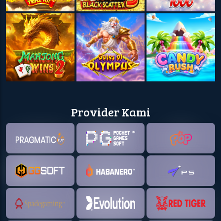
Provider Kami