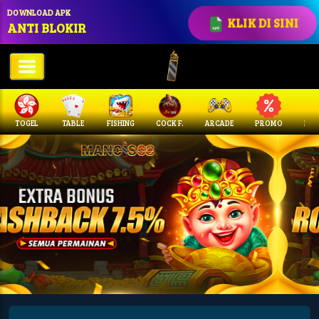
DOWNLOAD APK
KLIK DI SINI
ANTI BLOKIR
TOGEL
TABLE
FISHING
COCK F.
ARCADE
PROMO
ME