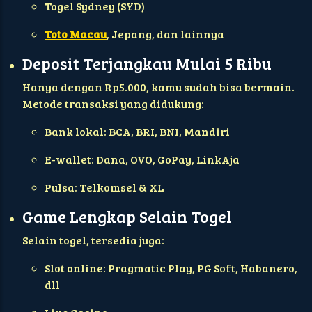
Togel Sydney (SYD)
Toto Macau
, Jepang, dan lainnya
Deposit Terjangkau Mulai 5 Ribu
Hanya dengan Rp5.000, kamu sudah bisa bermain.
Metode transaksi yang didukung:
Bank lokal: BCA, BRI, BNI, Mandiri
E-wallet: Dana, OVO, GoPay, LinkAja
Pulsa: Telkomsel & XL
Game Lengkap Selain Togel
Selain togel, tersedia juga:
Slot online: Pragmatic Play, PG Soft, Habanero,
dll