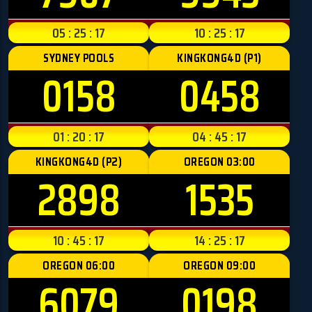
05 : 25 : 16
10 : 25 : 16
SYDNEY POOLS
KINGKONG4D (P1)
0158
0458
01 : 20 : 16
04 : 45 : 16
KINGKONG4D (P2)
OREGON 03:00
2898
1535
10 : 45 : 16
14 : 25 : 16
OREGON 06:00
OREGON 09:00
6079
0198