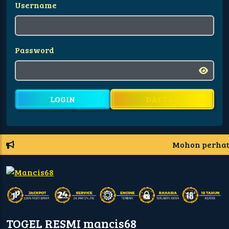
Username
Password
LOGIN
DAFTAR
Mohon perhatikan nomor tujua
TOGEL RESMI mancis68