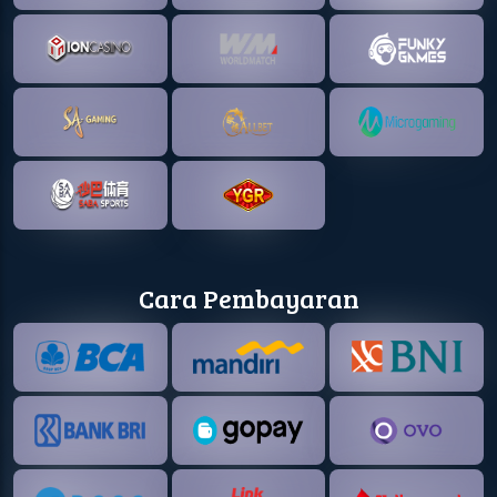
Cara Pembayaran