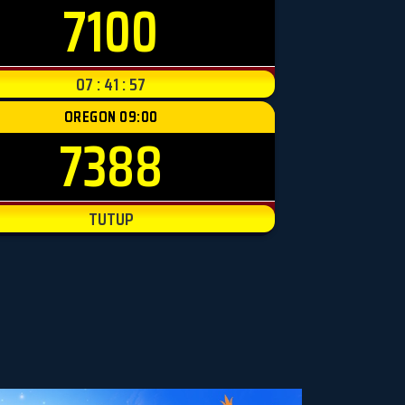
7100
07 : 41 : 53
OREGON 09:00
7388
TUTUP