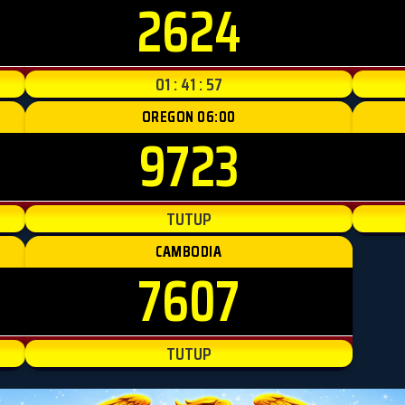
2624
01 : 41 : 53
OREGON 06:00
9723
TUTUP
CAMBODIA
7607
TUTUP