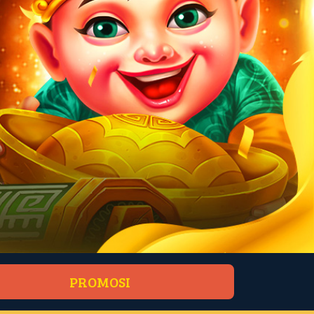
PROMOSI