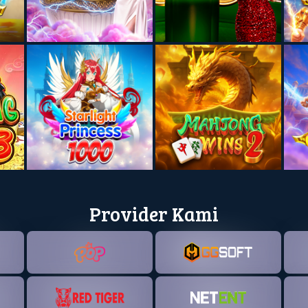
Provider Kami