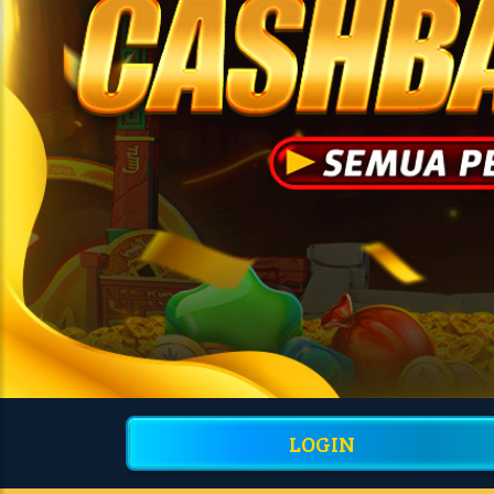
LOGIN