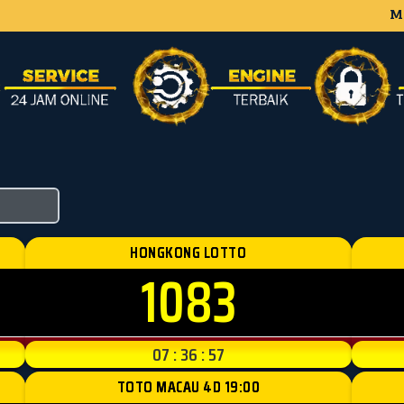
Mohon perhatikan nomor tujuan reke
HONGKONG LOTTO
1083
07 : 36 : 53
TOTO MACAU 4D 19:00