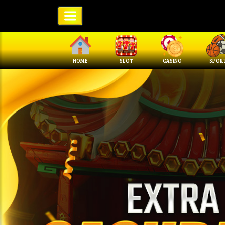
HOME
SLOT
CASINO
SPOR