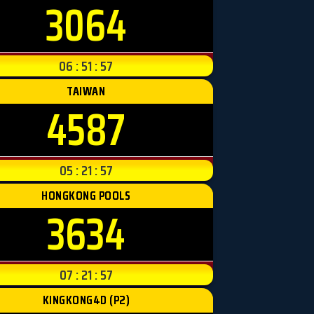
3064
06 : 51 : 53
TAIWAN
4587
05 : 21 : 53
HONGKONG POOLS
3634
07 : 21 : 53
KINGKONG4D (P2)