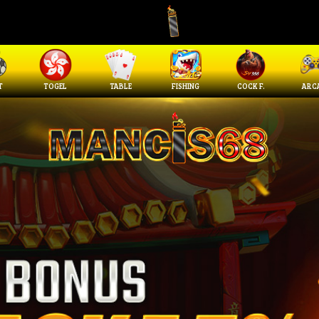
T
TOGEL
TABLE
FISHING
COCK F.
ARC